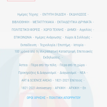
Ημέρες Τέχνης
ΕΝΤΥΠΗ ΕΚΔΟΣΗ
ΕΚΔΗΛΩΣΕΙΣ
ΒΙΒΛΙΟΘΗΚΗ
ΜΕΤΑΠΤΥΧΙΑΚΑ
ΕΚΠΑΙΔΕΥΤΙΚΑ ΙΔΡΥΜΑΤΑ
ΠΟΛΙΤΙΣΤΙΚΟΙ ΦΟΡΕΙΣ
ΧΩΡΟΙ ΤΕΧΝΗΣ
ΔΗΜΟΙ
Αγγελίες
ΕΠΙΚΟΙΝΩΝΙΑ
Ημέρες Ανάγνωσης
Χώροι & Συλλογές
Εκπαίδευση
Τεχνολογία / Επιστήμη
Ιστορία
100 χρόνια από τη Μικρασιατική Καταστροφή. Επετειακές
Εκδηλώσεις.
Άστεα
Πέρα από την πόλη
Πέρα από τη χώρα
Προκηρύξεις & Διαγωνισμοί
Διαγωνισμοί
ΝΕΑ
ART & SCIENCE AREAS
1821-2021 Επέτειος
1821-2021 Anniversary
ΑΡΧΙΚΗ
ΑΡΧΙΚΗ – En
ΟΡΟΙ ΧΡΗΣΗΣ
–
ΠΟΛΙΤΙΚΗ ΑΠΟΡΡΗΤΟΥ