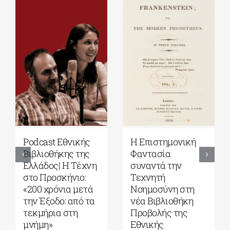
Podcast Εθνικής
Η Επιστημονική
Βιβλιοθήκης της
Φαντασία
Ελλάδος| Η Tέχνη
συναντά την
στο Προσκήνιο:
Τεχνητή
«200 χρόνια μετά
Νοημοσύνη στη
την Έξοδο: από τα
νέα Βιβλιοθήκη
τεκμήρια στη
Προβολής της
μνήμη»
Εθνικής