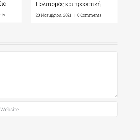
διο
Πολιτισμός και προοπτική
Το 
nts
23 Νοεμβρίου, 2021
|
0 Comments
5 Δε