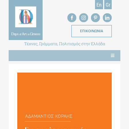
Skip
En
Gr
to
content
ΕΠΙΚΟΙΝΩΝΙΑ
Τέχνες, Γράμματα, Πολιτισμός στην Ελλάδα
Toggle
Navigation
ΝΕΑ
ΕΝΤΥΠΗ ΕΚΔΟΣΗ
ΒΙΒΛΙΟΘΗΚΗ
ΜΕΤΑΠΤΥΧΙΑΚΑ