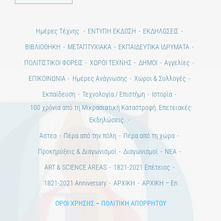
Ημέρες Τέχνης
ΕΝΤΥΠΗ ΕΚΔΟΣΗ
ΕΚΔΗΛΩΣΕΙΣ
ΒΙΒΛΙΟΘΗΚΗ
ΜΕΤΑΠΤΥΧΙΑΚΑ
ΕΚΠΑΙΔΕΥΤΙΚΑ ΙΔΡΥΜΑΤΑ
ΠΟΛΙΤΙΣΤΙΚΟΙ ΦΟΡΕΙΣ
ΧΩΡΟΙ ΤΕΧΝΗΣ
ΔΗΜΟΙ
Αγγελίες
ΕΠΙΚΟΙΝΩΝΙΑ
Ημέρες Ανάγνωσης
Χώροι & Συλλογές
Εκπαίδευση
Τεχνολογία / Επιστήμη
Ιστορία
100 χρόνια από τη Μικρασιατική Καταστροφή. Επετειακές
Εκδηλώσεις.
Άστεα
Πέρα από την πόλη
Πέρα από τη χώρα
Προκηρύξεις & Διαγωνισμοί
Διαγωνισμοί
ΝΕΑ
ART & SCIENCE AREAS
1821-2021 Επέτειος
1821-2021 Anniversary
ΑΡΧΙΚΗ
ΑΡΧΙΚΗ – En
ΟΡΟΙ ΧΡΗΣΗΣ
–
ΠΟΛΙΤΙΚΗ ΑΠΟΡΡΗΤΟΥ