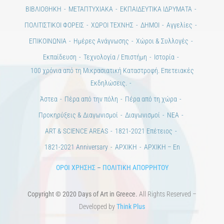
ΒΙΒΛΙΟΘΗΚΗ
ΜΕΤΑΠΤΥΧΙΑΚΑ
ΕΚΠΑΙΔΕΥΤΙΚΑ ΙΔΡΥΜΑΤΑ
ΠΟΛΙΤΙΣΤΙΚΟΙ ΦΟΡΕΙΣ
ΧΩΡΟΙ ΤΕΧΝΗΣ
ΔΗΜΟΙ
Αγγελίες
ΕΠΙΚΟΙΝΩΝΙΑ
Ημέρες Ανάγνωσης
Χώροι & Συλλογές
Εκπαίδευση
Τεχνολογία / Επιστήμη
Ιστορία
100 χρόνια από τη Μικρασιατική Καταστροφή. Επετειακές
Εκδηλώσεις.
Άστεα
Πέρα από την πόλη
Πέρα από τη χώρα
Προκηρύξεις & Διαγωνισμοί
Διαγωνισμοί
ΝΕΑ
ART & SCIENCE AREAS
1821-2021 Επέτειος
1821-2021 Anniversary
ΑΡΧΙΚΗ
ΑΡΧΙΚΗ – En
ΟΡΟΙ ΧΡΗΣΗΣ
–
ΠΟΛΙΤΙΚΗ ΑΠΟΡΡΗΤΟΥ
Copyright © 2020 Days of Art in Greece.
All Rights Reserved –
Developed by
Think Plus