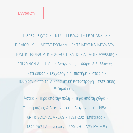
Ημέρες Τέχνης
ΕΝΤΥΠΗ ΕΚΔΟΣΗ
ΕΚΔΗΛΩΣΕΙΣ
ΒΙΒΛΙΟΘΗΚΗ
ΜΕΤΑΠΤΥΧΙΑΚΑ
ΕΚΠΑΙΔΕΥΤΙΚΑ ΙΔΡΥΜΑΤΑ
ΠΟΛΙΤΙΣΤΙΚΟΙ ΦΟΡΕΙΣ
ΧΩΡΟΙ ΤΕΧΝΗΣ
ΔΗΜΟΙ
Αγγελίες
ΕΠΙΚΟΙΝΩΝΙΑ
Ημέρες Ανάγνωσης
Χώροι & Συλλογές
Εκπαίδευση
Τεχνολογία / Επιστήμη
Ιστορία
100 χρόνια από τη Μικρασιατική Καταστροφή. Επετειακές
Εκδηλώσεις.
Άστεα
Πέρα από την πόλη
Πέρα από τη χώρα
Προκηρύξεις & Διαγωνισμοί
Διαγωνισμοί
ΝΕΑ
ART & SCIENCE AREAS
1821-2021 Επέτειος
1821-2021 Anniversary
ΑΡΧΙΚΗ
ΑΡΧΙΚΗ – En