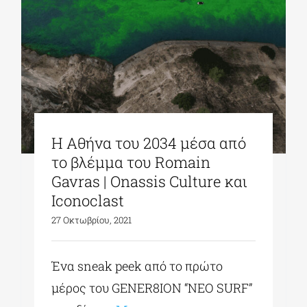
ΔΙΔΑΚΤΟΡΙΚΑ
ΕΚΠΑΙΔΕΥΤΙΚΑ ΙΔΡΥΜΑΤΑ
ΠΟΛΙΤΙΣΤΙΚΟΙ ΦΟΡΕΙΣ
Η Αθήνα του 2034 μέσα από
το βλέμμα του Romain
Gavras | Onassis Culture και
ΧΩΡΟΙ ΤΕΧΝΗΣ
Iconoclast
27 Οκτωβρίου, 2021
ΔΗΜΟΙ
Ένα
sneak
peek
από το πρώτο
ΕΚΔΗΛΩΣΕΙΣ
μέρος του
GENER
8
ION
“
NEO
SURF
”