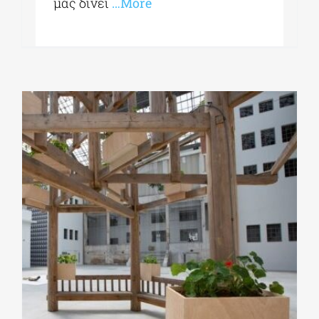
μας δίνει
…More