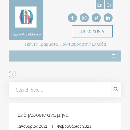
Skip
En
Gr
to
content
ΕΠΙΚΟΙΝΩΝΙΑ
Τέχνες, Γράμματα, Πολιτισμός στην Ελλάδα
Toggle
Navigation
ΝΕΑ
Search
Search Button
for:
ΕΝΤΥΠΗ ΕΚΔΟΣΗ
ΒΙΒΛΙΟΘΗΚΗ
Εκδηλώσεις ανά μήνα:
Ιανουάριος 2021
Φεβρουάριος 2021
ΜΕΤΑΠΤΥΧΙΑΚΑ