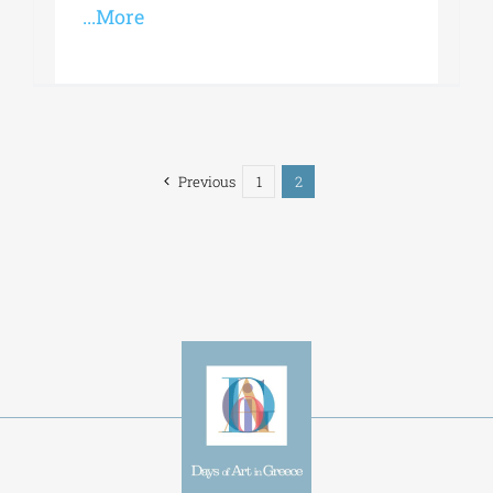
...More
Previous
1
2