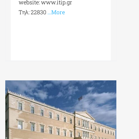
website: www.itip.gr
Tηλ: 22830
…More