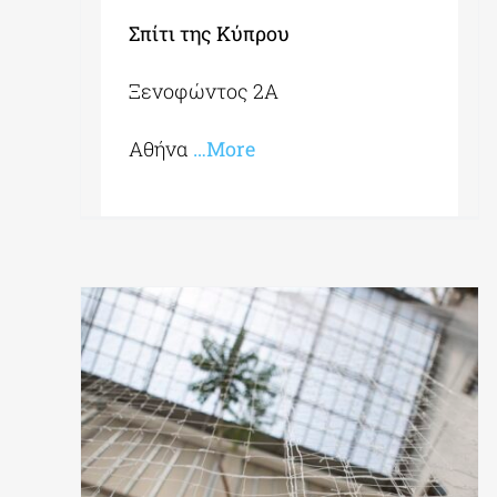
Σπίτι της Κύπρου
Ξενοφώντος 2Α
Αθήνα
…More