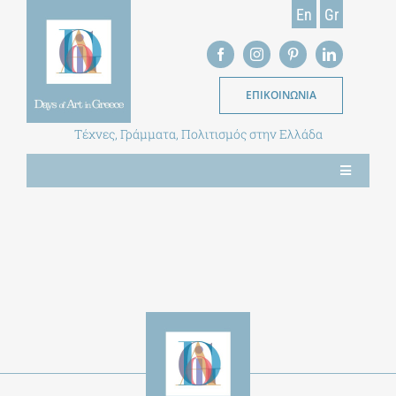
Skip
En
Gr
to
content
ΕΠΙΚΟΙΝΩΝΙΑ
Τέχνες, Γράμματα, Πολιτισμός στην Ελλάδα
Toggle
Navigation
ΝΕΑ
ΕΝΤΥΠΗ ΕΚΔΟΣΗ
ΒΙΒΛΙΟΘΗΚΗ
ΜΕΤΑΠΤΥΧΙΑΚΑ