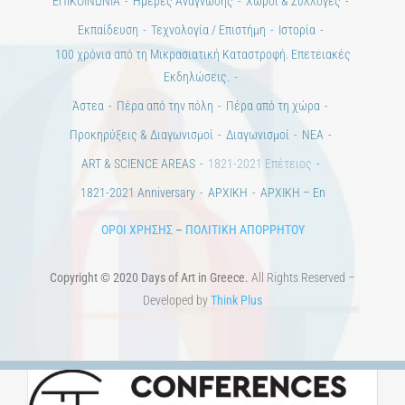
ΕΠΙΚΟΙΝΩΝΙΑ
Ημέρες Ανάγνωσης
Χώροι & Συλλογές
Εκπαίδευση
Τεχνολογία / Επιστήμη
Ιστορία
100 χρόνια από τη Μικρασιατική Καταστροφή. Επετειακές
Εκδηλώσεις.
Άστεα
Πέρα από την πόλη
Πέρα από τη χώρα
Προκηρύξεις & Διαγωνισμοί
Διαγωνισμοί
ΝΕΑ
ART & SCIENCE AREAS
1821-2021 Επέτειος
1821-2021 Anniversary
ΑΡΧΙΚΗ
ΑΡΧΙΚΗ – En
ΟΡΟΙ ΧΡΗΣΗΣ
–
ΠΟΛΙΤΙΚΗ ΑΠΟΡΡΗΤΟΥ
Copyright © 2020 Days of Art in Greece.
All Rights Reserved –
Developed by
Think Plus