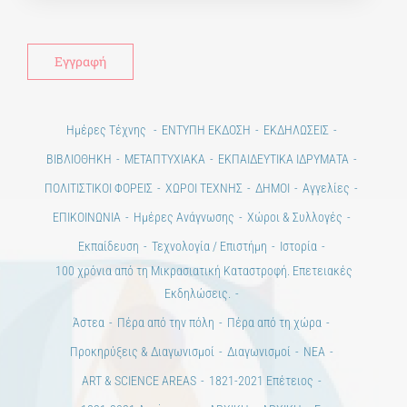
Ημέρες Τέχνης
ΕΝΤΥΠΗ ΕΚΔΟΣΗ
ΕΚΔΗΛΩΣΕΙΣ
ΒΙΒΛΙΟΘΗΚΗ
ΜΕΤΑΠΤΥΧΙΑΚΑ
ΕΚΠΑΙΔΕΥΤΙΚΑ ΙΔΡΥΜΑΤΑ
ΠΟΛΙΤΙΣΤΙΚΟΙ ΦΟΡΕΙΣ
ΧΩΡΟΙ ΤΕΧΝΗΣ
ΔΗΜΟΙ
Αγγελίες
ΕΠΙΚΟΙΝΩΝΙΑ
Ημέρες Ανάγνωσης
Χώροι & Συλλογές
Εκπαίδευση
Τεχνολογία / Επιστήμη
Ιστορία
100 χρόνια από τη Μικρασιατική Καταστροφή. Επετειακές
Εκδηλώσεις.
Άστεα
Πέρα από την πόλη
Πέρα από τη χώρα
Προκηρύξεις & Διαγωνισμοί
Διαγωνισμοί
ΝΕΑ
ART & SCIENCE AREAS
1821-2021 Επέτειος