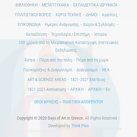
ΒΙΒΛΙΟΘΗΚΗ
ΜΕΤΑΠΤΥΧΙΑΚΑ
ΕΚΠΑΙΔΕΥΤΙΚΑ ΙΔΡΥΜΑΤΑ
ΠΟΛΙΤΙΣΤΙΚΟΙ ΦΟΡΕΙΣ
ΧΩΡΟΙ ΤΕΧΝΗΣ
ΔΗΜΟΙ
Αγγελίες
ΕΠΙΚΟΙΝΩΝΙΑ
Ημέρες Ανάγνωσης
Χώροι & Συλλογές
Εκπαίδευση
Τεχνολογία / Επιστήμη
Ιστορία
100 χρόνια από τη Μικρασιατική Καταστροφή. Επετειακές
Εκδηλώσεις.
Άστεα
Πέρα από την πόλη
Πέρα από τη χώρα
Προκηρύξεις & Διαγωνισμοί
Διαγωνισμοί
ΝΕΑ
ART & SCIENCE AREAS
1821-2021 Επέτειος
1821-2021 Anniversary
ΑΡΧΙΚΗ
ΑΡΧΙΚΗ – En
ΟΡΟΙ ΧΡΗΣΗΣ
–
ΠΟΛΙΤΙΚΗ ΑΠΟΡΡΗΤΟΥ
Copyright © 2020 Days of Art in Greece.
All Rights Reserved –
Developed by
Think Plus