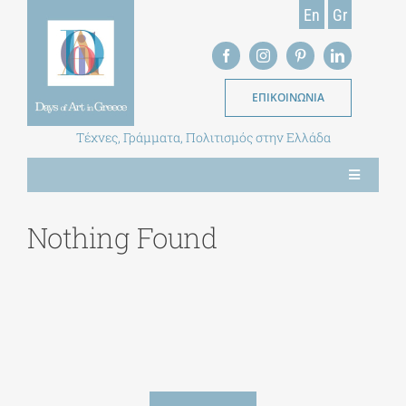
Skip
En
Gr
to
content
ΕΠΙΚΟΙΝΩΝΙΑ
Τέχνες, Γράμματα, Πολιτισμός στην Ελλάδα
Toggle
Navigation
ΝΕΑ
Nothing Found
ΕΝΤΥΠΗ ΕΚΔΟΣΗ
ΒΙΒΛΙΟΘΗΚΗ
ΜΕΤΑΠΤΥΧΙΑΚΑ