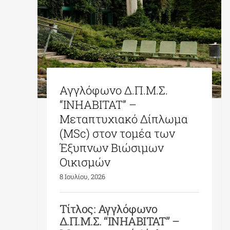
Αγγλόφωνο Δ.Π.Μ.Σ.
“INHABITAT” –
Μεταπτυχιακό Δίπλωμα
(MSc) στον τομέα των
Έξυπνων Βιώσιμων
Οικισμών
8 Ιουλίου, 2026
Τίτλος: Αγγλόφωνο
Δ.Π.Μ.Σ. “INHABITAT” –