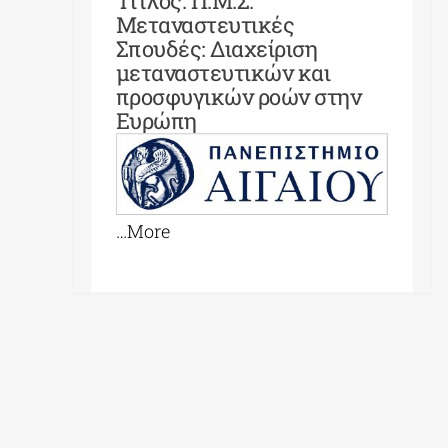
Τίτλος: Π.Μ.Σ.
Μεταναστευτικές
Σπουδές: Διαχείριση
μεταναστευτικών και
προσφυγικών ροών στην
Ευρώπη
…More