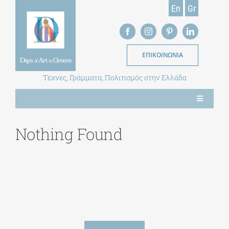
Skip
En
Gr
to
content
ΕΠΙΚΟΙΝΩΝΙΑ
Τέχνες, Γράμματα, Πολιτισμός στην Ελλάδα
Toggle
Navigation
ΝΕΑ
Nothing Found
ΕΝΤΥΠΗ ΕΚΔΟΣΗ
ΒΙΒΛΙΟΘΗΚΗ
ΜΕΤΑΠΤΥΧΙΑΚΑ