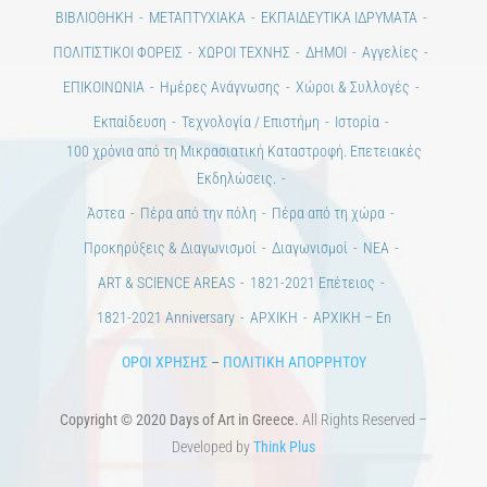
ΒΙΒΛΙΟΘΗΚΗ
ΜΕΤΑΠΤΥΧΙΑΚΑ
ΕΚΠΑΙΔΕΥΤΙΚΑ ΙΔΡΥΜΑΤΑ
ΠΟΛΙΤΙΣΤΙΚΟΙ ΦΟΡΕΙΣ
ΧΩΡΟΙ ΤΕΧΝΗΣ
ΔΗΜΟΙ
Αγγελίες
ΕΠΙΚΟΙΝΩΝΙΑ
Ημέρες Ανάγνωσης
Χώροι & Συλλογές
Εκπαίδευση
Τεχνολογία / Επιστήμη
Ιστορία
100 χρόνια από τη Μικρασιατική Καταστροφή. Επετειακές
Εκδηλώσεις.
Άστεα
Πέρα από την πόλη
Πέρα από τη χώρα
Προκηρύξεις & Διαγωνισμοί
Διαγωνισμοί
ΝΕΑ
ART & SCIENCE AREAS
1821-2021 Επέτειος
1821-2021 Anniversary
ΑΡΧΙΚΗ
ΑΡΧΙΚΗ – En
ΟΡΟΙ ΧΡΗΣΗΣ
–
ΠΟΛΙΤΙΚΗ ΑΠΟΡΡΗΤΟΥ
Copyright © 2020 Days of Art in Greece.
All Rights Reserved –
Developed by
Think Plus