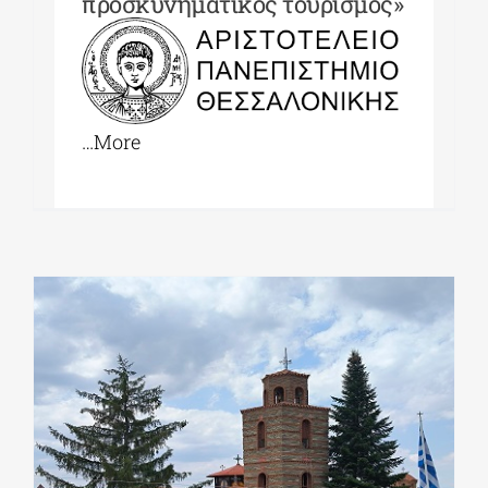
προσκυνηματικός τουρισμός»
…More