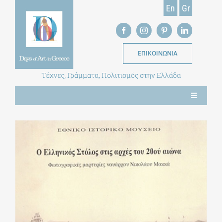
Skip
En
Gr
to
content
ΕΠΙΚΟΙΝΩΝΙΑ
Τέχνες, Γράμματα, Πολιτισμός στην Ελλάδα
Toggle
Navigation
ΝΕΑ
ΕΝΤΥΠΗ ΕΚΔΟΣΗ
ΒΙΒΛΙΟΘΗΚΗ
ΜΕΤΑΠΤΥΧΙΑΚΑ