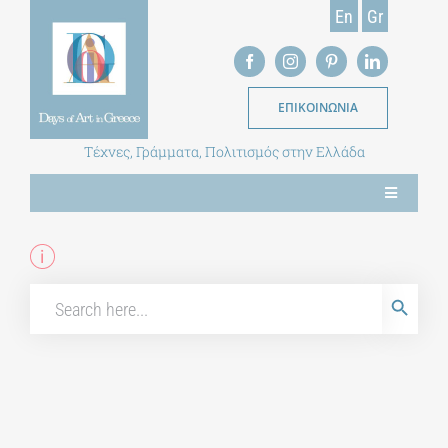
Skip
En
Gr
to
content
ΕΠΙΚΟΙΝΩΝΙΑ
Τέχνες, Γράμματα, Πολιτισμός στην Ελλάδα
Toggle
Navigation
ΝΕΑ
Search
Search Button
for:
ΕΝΤΥΠΗ ΕΚΔΟΣΗ
ΒΙΒΛΙΟΘΗΚΗ
ΜΕΤΑΠΤΥΧΙΑΚΑ