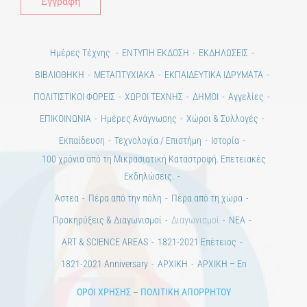
Ημέρες Τέχνης
ΕΝΤΥΠΗ ΕΚΔΟΣΗ
ΕΚΔΗΛΩΣΕΙΣ
ΒΙΒΛΙΟΘΗΚΗ
ΜΕΤΑΠΤΥΧΙΑΚΑ
ΕΚΠΑΙΔΕΥΤΙΚΑ ΙΔΡΥΜΑΤΑ
ΠΟΛΙΤΙΣΤΙΚΟΙ ΦΟΡΕΙΣ
ΧΩΡΟΙ ΤΕΧΝΗΣ
ΔΗΜΟΙ
Αγγελίες
ΕΠΙΚΟΙΝΩΝΙΑ
Ημέρες Ανάγνωσης
Χώροι & Συλλογές
Εκπαίδευση
Τεχνολογία / Επιστήμη
Ιστορία
100 χρόνια από τη Μικρασιατική Καταστροφή. Επετειακές
Εκδηλώσεις.
Άστεα
Πέρα από την πόλη
Πέρα από τη χώρα
Προκηρύξεις & Διαγωνισμοί
Διαγωνισμοί
ΝΕΑ
ART & SCIENCE AREAS
1821-2021 Επέτειος
1821-2021 Anniversary
ΑΡΧΙΚΗ
ΑΡΧΙΚΗ – En
ΟΡΟΙ ΧΡΗΣΗΣ
–
ΠΟΛΙΤΙΚΗ ΑΠΟΡΡΗΤΟΥ