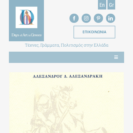
Skip
En
Gr
to
content
ΕΠΙΚΟΙΝΩΝΙΑ
Τέχνες, Γράμματα, Πολιτισμός στην Ελλάδα
Toggle
Navigation
ΝΕΑ
ΕΝΤΥΠΗ ΕΚΔΟΣΗ
ΒΙΒΛΙΟΘΗΚΗ
ΜΕΤΑΠΤΥΧΙΑΚΑ