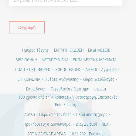
Ημέρες Τέχνης
ΕΝΤΥΠΗ ΕΚΔΟΣΗ
ΕΚΔΗΛΩΣΕΙΣ
ΒΙΒΛΙΟΘΗΚΗ
ΜΕΤΑΠΤΥΧΙΑΚΑ
ΕΚΠΑΙΔΕΥΤΙΚΑ ΙΔΡΥΜΑΤΑ
ΠΟΛΙΤΙΣΤΙΚΟΙ ΦΟΡΕΙΣ
ΧΩΡΟΙ ΤΕΧΝΗΣ
ΔΗΜΟΙ
Αγγελίες
ΕΠΙΚΟΙΝΩΝΙΑ
Ημέρες Ανάγνωσης
Χώροι & Συλλογές
Εκπαίδευση
Τεχνολογία / Επιστήμη
Ιστορία
100 χρόνια από τη Μικρασιατική Καταστροφή. Επετειακές
Εκδηλώσεις.
Άστεα
Πέρα από την πόλη
Πέρα από τη χώρα
Προκηρύξεις & Διαγωνισμοί
Διαγωνισμοί
ΝΕΑ
ART & SCIENCE AREAS
1821-2021 Επέτειος