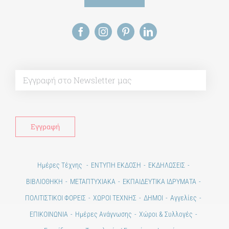
Alt
Ημέρες Τέχνης
ΕΝΤΥΠΗ ΕΚΔΟΣΗ
ΕΚΔΗΛΩΣΕΙΣ
ΒΙΒΛΙΟΘΗΚΗ
ΜΕΤΑΠΤΥΧΙΑΚΑ
ΕΚΠΑΙΔΕΥΤΙΚΑ ΙΔΡΥΜΑΤΑ
ΠΟΛΙΤΙΣΤΙΚΟΙ ΦΟΡΕΙΣ
ΧΩΡΟΙ ΤΕΧΝΗΣ
ΔΗΜΟΙ
Αγγελίες
ΕΠΙΚΟΙΝΩΝΙΑ
Ημέρες Ανάγνωσης
Χώροι & Συλλογές
Εκπαίδευση
Τεχνολογία / Επιστήμη
Ιστορία
100 χρόνια από τη Μικρασιατική Καταστροφή. Επετειακές
Εκδηλώσεις.
Άστεα
Πέρα από την πόλη
Πέρα από τη χώρα