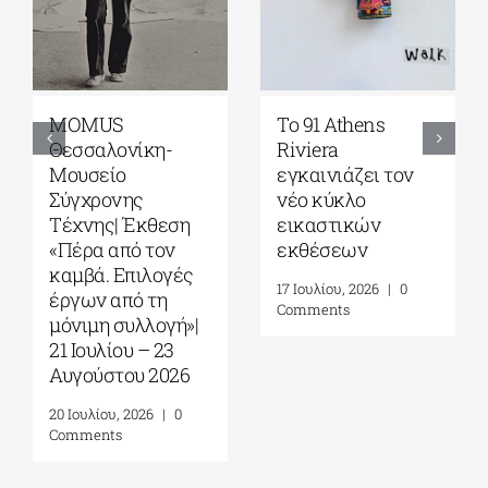
Γκαλερί
Έρχεται το
Ζουμπουλάκη|
Platforms Project
Σοφία
2026| 17-20
Παπακώστα-
Σεπτεμβρίου στο
Things to hold| 17
Καπνεργοστάσιο
Σεπτεμβρίου – 10
της Βουλής των
Οκτωβρίου 2026
Ελλήνων
30 Ιουλίου, 2026
|
0
22 Ιουλίου, 2026
|
0
Comments
Comments
Leave A Comment
Comment