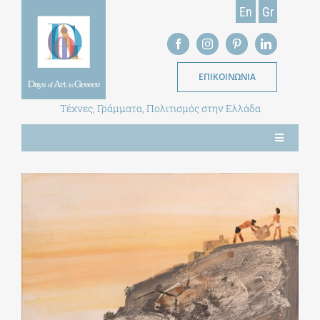
Skip
En
Gr
to
content
ΕΠΙΚΟΙΝΩΝΙΑ
Τέχνες, Γράμματα, Πολιτισμός στην Ελλάδα
Toggle
Navigation
ΝΕΑ
ΕΝΤΥΠΗ ΕΚΔΟΣΗ
ΒΙΒΛΙΟΘΗΚΗ
ΜΕΤΑΠΤΥΧΙΑΚΑ